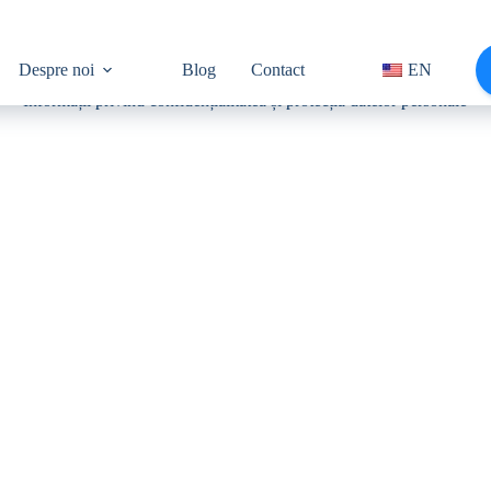
Despre noi
Blog
Contact
EN
Politica de confidențialitate
Informații privind confidențialitatea și protecția datelor personale