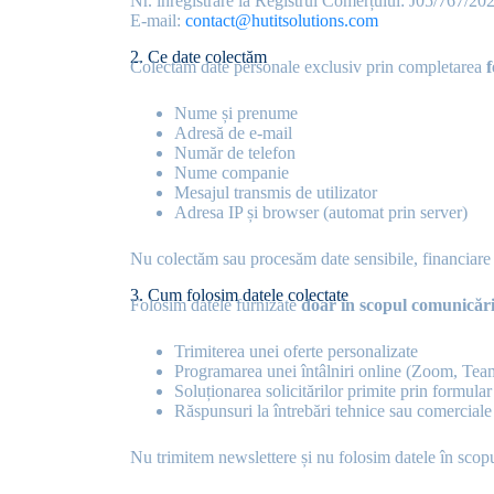
Nr. înregistrare la Registrul Comerțului: J05/767/20
E-mail:
contact@hutitsolutions.com
2. Ce date colectăm
Colectăm date personale exclusiv prin completarea
f
Nume și prenume
Adresă de e-mail
Număr de telefon
Nume companie
Mesajul transmis de utilizator
Adresa IP și browser (automat prin server)
Nu colectăm sau procesăm date sensibile, financiare 
3. Cum folosim datele colectate
Folosim datele furnizate
doar în scopul comunicări
Trimiterea unei oferte personalizate
Programarea unei întâlniri online (Zoom, Team
Soluționarea solicitărilor primite prin formular
Răspunsuri la întrebări tehnice sau comerciale
Nu trimitem newslettere și nu folosim datele în scop