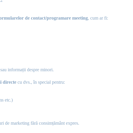
22
ormularelor de contact/programare meeting
, cum ar fi:
sau informații despre minori.
i directe
cu dvs., în special pentru:
s etc.)
uri de marketing fără consimțământ expres.