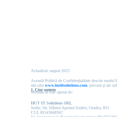
Actualizat: august 2025
Această Politică de Confidențialitate descrie modul 
site-ului
www.hutitsolutions.com
, precum și ale s
1. Cine suntem
Website-ul este operat de:
HUT IT Solutions SRL
Sediu: Str. Sfântul Apostol Andrei, Oradea, RO
CUI: RO45848567