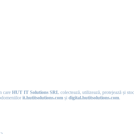
în care
HUT IT Solutions SRL
colectează, utilizează, protejează și sto
ubdomeniilor
it.hutitsolutions.com
și
digital.hutitsolutions.com
.