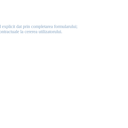
explicit dat prin completarea formularului;
tractuale la cererea utilizatorului.
iune, dacă nu se concretizează o colaborare;
 devii client HUT IT Solutions.
itiv sau anonimizate.
ătre terți, cu excepția cazurilor în care:
 online (ex: Zoom, Microsoft Teams);
eghere, în cazul unor anchete);
hnice (ex: mentenanță servere, găzduire web).
să respecte confidențialitatea și GDPR.